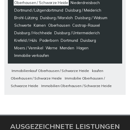
Oberhausen / Schwarze Heide
Niederdreisbach
Dortmund / Lütgendortmund
Duisburg / Meiderich
Brohl-Lützing
Duisburg / Marxloh
Duisburg / Walsum
Schwerte
Kamen
Oberhausen
Castrop-Rauxel
Duisburg / Hochheide
Duisburg / Untermeiderich
Krefeld / Hüls
Paderborn
Dortmund
Duisburg
Moers / Vennikel
Werne
Menden
Hagen
Immobilie verkaufen
Immobilienkauf Oberhausen / Schwarze Heide
kaufen
Oberhausen / Schwarze Heide
Immobilie Oberhausen /
Schwarze Heide
Immobilien Oberhausen / Schwarze Heide
AUSGEZEICHNETE LEISTUNGEN