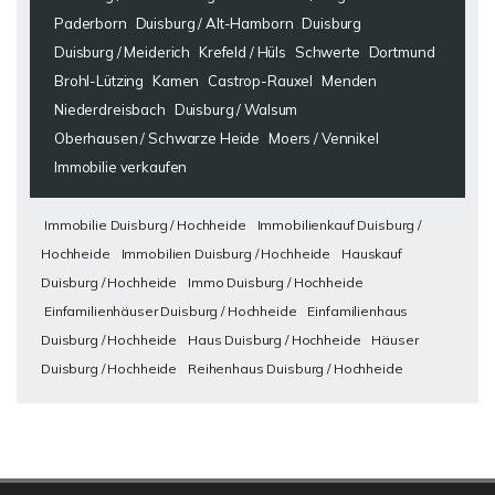
Paderborn
Duisburg / Alt-Hamborn
Duisburg
Duisburg / Meiderich
Krefeld / Hüls
Schwerte
Dortmund
Brohl-Lützing
Kamen
Castrop-Rauxel
Menden
Niederdreisbach
Duisburg / Walsum
Oberhausen / Schwarze Heide
Moers / Vennikel
Immobilie verkaufen
Immobilie Duisburg / Hochheide
Immobilienkauf Duisburg /
Hochheide
Immobilien Duisburg / Hochheide
Hauskauf
Duisburg / Hochheide
Immo Duisburg / Hochheide
Einfamilienhäuser Duisburg / Hochheide
Einfamilienhaus
Duisburg / Hochheide
Haus Duisburg / Hochheide
Häuser
Duisburg / Hochheide
Reihenhaus Duisburg / Hochheide