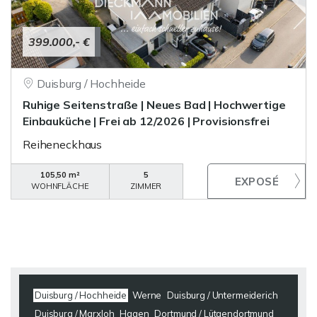
399.000,- €
Duisburg / Hochheide
Ruhige Seitenstraße | Neues Bad | Hochwertige
Einbauküche | Frei ab 12/2026 | Provisionsfrei
Reiheneckhaus
105,50 m²
5
WOHNFLÄCHE
ZIMMER
Duisburg / Hochheide
Werne
Duisburg / Untermeiderich
Duisburg / Marxloh
Hagen
Dortmund / Lütgendortmund