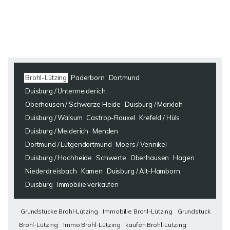
Brohl-Lützing
Paderborn
Dortmund
Duisburg / Untermeiderich
Oberhausen / Schwarze Heide
Duisburg / Marxloh
Duisburg / Walsum
Castrop-Rauxel
Krefeld / Hüls
Duisburg / Meiderich
Menden
Dortmund / Lütgendortmund
Moers / Vennikel
Duisburg / Hochheide
Schwerte
Oberhausen
Hagen
Niederdreisbach
Kamen
Duisburg / Alt-Hamborn
Duisburg
Immobilie verkaufen
Grundstücke Brohl-Lützing
Immobilie Brohl-Lützing
Grundstück
Brohl-Lützing
Immo Brohl-Lützing
kaufen Brohl-Lützing