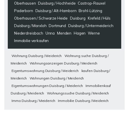
Oberhausen
Duisburg / Hochheide
Castrop-Rauxel
Paderborn
Duisburg / Alt-Hamborn
Brohl-Lützing
Oberhausen / Schwarze Heide
Duisburg
Krefeld / Hüls
Duisburg / Marxloh
Dortmund
Duisburg / Untermeiderich
Niederdreisbach
Unna
Menden
Hagen
Werne
Immobilie verkaufen
Wohnung Duisburg / Meiderich
Wohnung suche Duisburg /
Meiderich
Wohnungsanzeigen Duisburg / Meiderich
Eigentumswohnung Duisburg / Meiderich
kaufen Duisburg /
Meiderich
Wohnungen Duisburg / Meiderich
Eigentumswohnungen Duisburg / Meiderich
Immobilienkauf
Duisburg / Meiderich
Wohnungssuche Duisburg / Meiderich
Immo Duisburg / Meiderich
Immobilie Duisburg / Meiderich