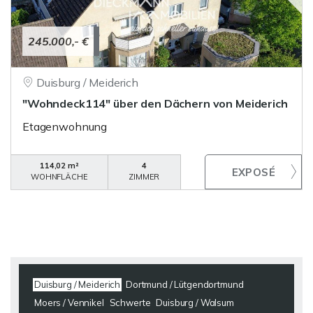
245.000,- €
Duisburg / Meiderich
"Wohndeck114" über den Dächern von Meiderich
Etagenwohnung
114,02 m²
4
WOHNFLÄCHE
ZIMMER
Duisburg / Meiderich
Dortmund / Lütgendortmund
Moers / Vennikel
Schwerte
Duisburg / Walsum