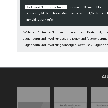
Dortmund / Lütgendortmund
Dortmund
Kamen
Hagen
Duisburg / Alt-Hamborn
Paderborn
Krefeld / Hüls
Duis
Immobilie verkaufen
Wohnung Dortmund / Lütgendortmund
Immo Dortmund / Lü
Lütgendortmund
Wohnungssuche Dortmund / Lütgendortmu
Lütgendortmund
Wohnungsanzeigen Dortmund / Lütgendor
AU