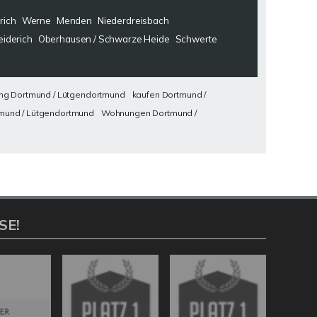
rich
Werne
Menden
Niederdreisbach
eiderich
Oberhausen / Schwarze Heide
Schwerte
g Dortmund / Lütgendortmund
kaufen Dortmund /
und / Lütgendortmund
Wohnungen Dortmund /
SE!