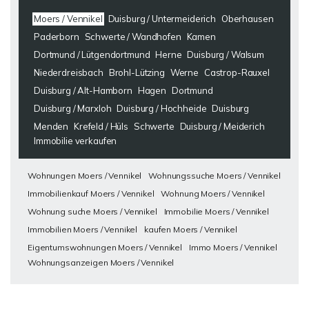
Moers / Vennikel
Duisburg / Untermeiderich
Oberhausen
Paderborn
Schwerte / Wandhofen
Kamen
Dortmund / Lütgendortmund
Herne
Duisburg / Walsum
Niederdreisbach
Brohl-Lützing
Werne
Castrop-Rauxel
Duisburg / Alt-Hamborn
Hagen
Dortmund
Duisburg / Marxloh
Duisburg / Hochheide
Duisburg
Menden
Krefeld / Hüls
Schwerte
Duisburg / Meiderich
Immobilie verkaufen
Wohnungen Moers / Vennikel
Wohnungssuche Moers / Vennikel
Immobilienkauf Moers / Vennikel
Wohnung Moers / Vennikel
Wohnung suche Moers / Vennikel
Immobilie Moers / Vennikel
Immobilien Moers / Vennikel
kaufen Moers / Vennikel
Eigentumswohnungen Moers / Vennikel
Immo Moers / Vennikel
Wohnungsanzeigen Moers / Vennikel