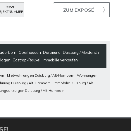
2359
ZUM EXPOSÉ
BJEKTNUMMER
aderborn
Oberhausen
Dortmund
Duisburg / Meiderich
Hagen
Castrop-Rauxel
Immobilie verkaufen
orn
Mietwohnungen Duisburg / Alt-Hamborn
Wohnungen
nung Duisburg / Alt-Hamborn
Immobilie Duisburg / Alt-
ngsanzeigen Duisburg / Alt-Hamborn
SE!