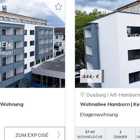
444,- €
Duisburg / Alt-Hamborn
r-Wohnung
Wohnallee Hamborn | K
Etagenwohnung
37 m²
2
ZUM EXPOSÉ
WOHNFLÄCHE
ZIMMER
O