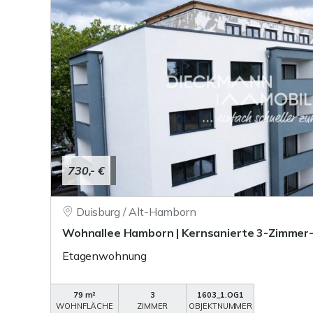
730,- €
Duisburg / Alt-Hamborn
Wohnallee Hamborn | Kernsanierte 3-Zimme
Etagenwohnung
79 m²
3
1603_1.OG1
WOHNFLÄCHE
ZIMMER
OBJEKTNUMMER