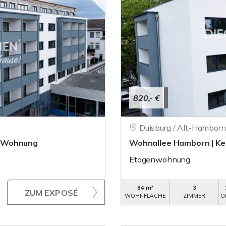
820,- €
Duisburg / Alt-Hamborn
r-Wohnung
Wohnallee Hamborn | K
Etagenwohnung
84 m²
3
ZUM EXPOSÉ
WOHNFLÄCHE
ZIMMER
O