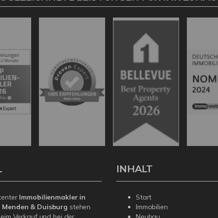
L
INHALT
tenter
Immobilienmakler in
Start
, Menden & Duisburg
stehen
Immobilien
beim Verkauf und bei der
Neubau