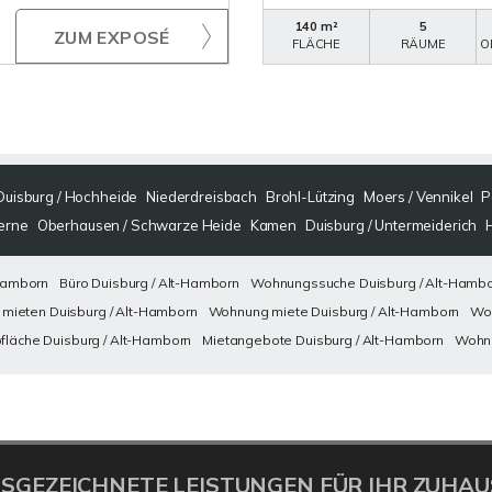
140 m²
5
ZUM EXPOSÉ
FLÄCHE
RÄUME
O
Duisburg / Hochheide
Niederdreisbach
Brohl-Lützing
Moers / Vennikel
P
erne
Oberhausen / Schwarze Heide
Kamen
Duisburg / Untermeiderich
Hamborn
Büro Duisburg / Alt-Hamborn
Wohnungssuche Duisburg / Alt-Hamb
mieten Duisburg / Alt-Hamborn
Wohnung miete Duisburg / Alt-Hamborn
Woh
fläche Duisburg / Alt-Hamborn
Mietangebote Duisburg / Alt-Hamborn
Wohnu
SGEZEICHNETE LEISTUNGEN FÜR IHR ZUHAU