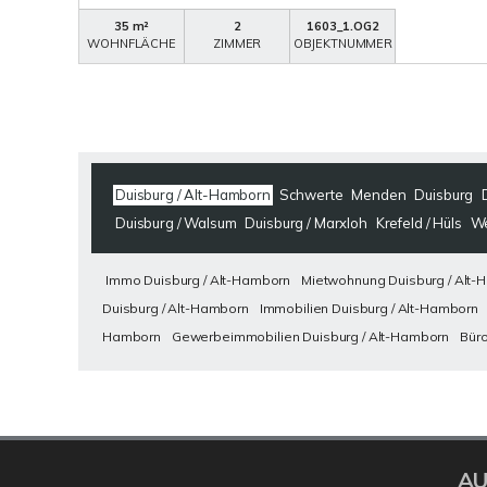
35 m²
2
1603_1.OG2
WOHNFLÄCHE
ZIMMER
OBJEKTNUMMER
Duisburg / Alt-Hamborn
Schwerte
Menden
Duisburg
Duisburg / Walsum
Duisburg / Marxloh
Krefeld / Hüls
W
Immo Duisburg / Alt-Hamborn
Mietwohnung Duisburg / Alt-
Duisburg / Alt-Hamborn
Immobilien Duisburg / Alt-Hamborn
Hamborn
Gewerbeimmobilien Duisburg / Alt-Hamborn
Büro
AU