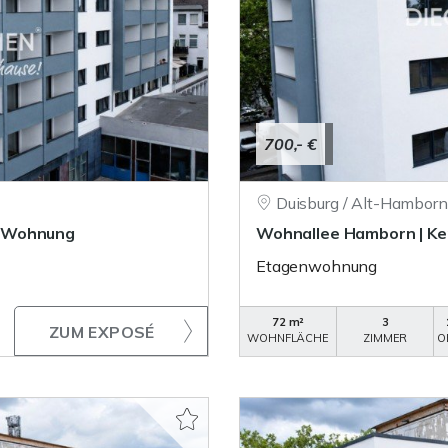
700,- €
Duisburg / Alt-Hamborn
r-Wohnung
Wohnallee Hamborn | K
Etagenwohnung
72 m²
3
ZUM EXPOSÉ
WOHNFLÄCHE
ZIMMER
O