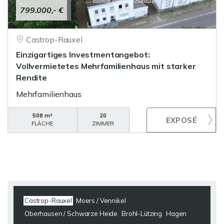
799.000,- €
Castrop-Rauxel
Einzigartiges Investmentangebot:
Vollvermietetes Mehrfamilienhaus mit starker
Rendite
Mehrfamilienhaus
508 m²
20
FLÄCHE
ZIMMER
Castrop-Rauxel
Moers / Vennikel
Oberhausen / Schwarze Heide
Brohl-Lützing
Hagen