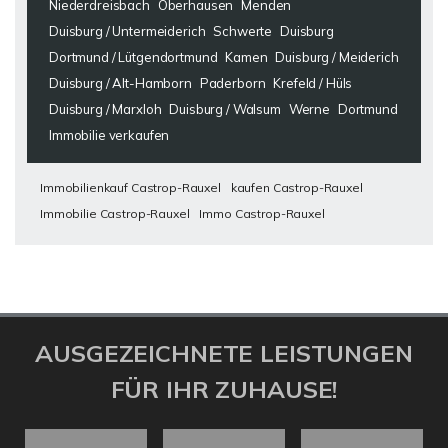
Niederdreisbach
Oberhausen
Menden
Duisburg / Untermeiderich
Schwerte
Duisburg
Dortmund / Lütgendortmund
Kamen
Duisburg / Meiderich
Duisburg / Alt-Hamborn
Paderborn
Krefeld / Hüls
Duisburg / Marxloh
Duisburg / Walsum
Werne
Dortmund
Immobilie verkaufen
Immobilienkauf Castrop-Rauxel
kaufen Castrop-Rauxel
Immobilie Castrop-Rauxel
Immo Castrop-Rauxel
AUSGEZEICHNETE LEISTUNGEN
FÜR IHR ZUHAUSE!