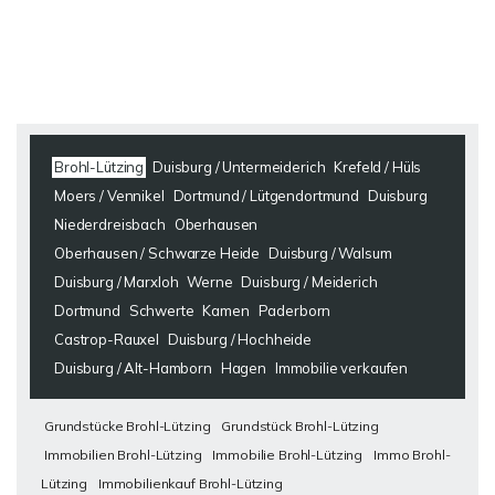
Brohl-Lützing
Duisburg / Untermeiderich
Krefeld / Hüls
Moers / Vennikel
Dortmund / Lütgendortmund
Duisburg
Niederdreisbach
Oberhausen
Oberhausen / Schwarze Heide
Duisburg / Walsum
Duisburg / Marxloh
Werne
Duisburg / Meiderich
Dortmund
Schwerte
Kamen
Paderborn
Castrop-Rauxel
Duisburg / Hochheide
Duisburg / Alt-Hamborn
Hagen
Immobilie verkaufen
Grundstücke Brohl-Lützing
Grundstück Brohl-Lützing
Immobilien Brohl-Lützing
Immobilie Brohl-Lützing
Immo Brohl-
Lützing
Immobilienkauf Brohl-Lützing