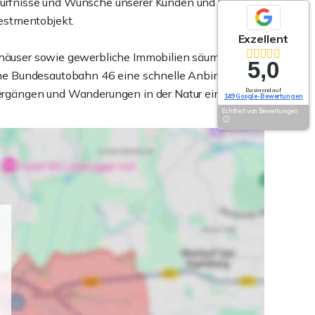
dürfnisse und Wünsche unserer Kunden und finden
estmentobjekt.
Exzellent
enhäuser sowie gewerbliche Immobilien säumen die
5,0
gene Bundesautobahn 46 eine schnelle Anbindung an
ergängen und Wanderungen in der Natur ein.
Basierend auf
149 Google-Bewertungen
Echtheit von Bewertungen