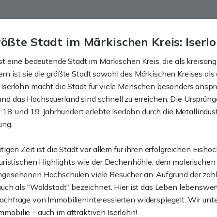
rößte Stadt im Märkischen Kreis: Iserl
ist eine bedeutende Stadt im Märkischen Kreis, die als kreisang
n ist sie die größte Stadt sowohl des Märkischen Kreises al
 Iserlohn macht die Stadt für viele Menschen besonders ansp
d das Hochsauerland sind schnell zu erreichen. Die Ursprüng
m 18. und 19. Jahrhundert erlebte Iserlohn durch die Metallindus
ung.
utigen Zeit ist die Stadt vor allem für ihren erfolgreichen Eis
ouristischen Highlights wie der Dechenhöhle, dem malerischen 
ngesehenen Hochschulen viele Besucher an. Aufgrund der zah
auch als "Waldstadt" bezeichnet. Hier ist das Leben lebenswert
chfrage von Immobilieninteressierten widerspiegelt. Wir unte
obilie – auch im attraktiven Iserlohn!