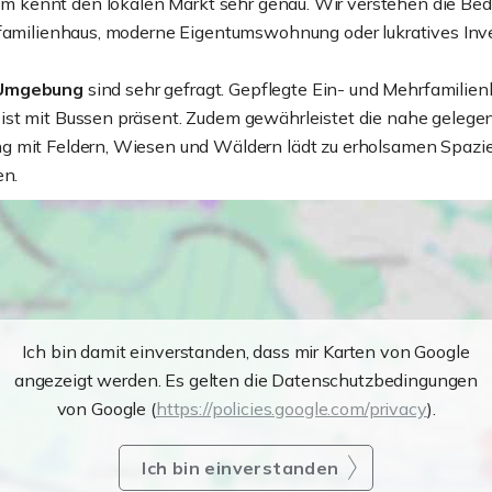
am kennt den lokalen Markt sehr genau. Wir verstehen die Be
infamilienhaus, moderne Eigentumswohnung oder lukratives Inv
Umgebung
sind sehr gefragt. Gepflegte Ein- und Mehrfamili
 ist mit Bussen präsent. Zudem gewährleistet die nahe gele
g mit Feldern, Wiesen und Wäldern lädt zu erholsamen Spazi
en.
Ich bin damit einverstanden, dass mir Karten von Google
angezeigt werden. Es gelten die Datenschutzbedingungen
von Google (
https://policies.google.com/privacy
).
Ich bin einverstanden