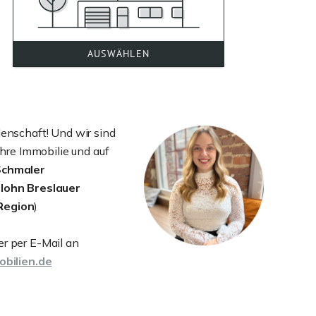
denschaft! Und wir sind
 Ihre Immobilie und auf
Schmaler
rlohn
Breslauer
Region
)
er per E-Mail an
bilien.de