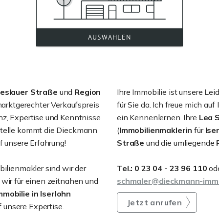
eslauer Straße
und
Region
Ihre Immobilie ist unsere Lei
 marktgerechter Verkaufspreis
für Sie da. Ich freue mich auf
nz, Expertise und Kenntnisse
ein Kennenlernen. Ihre
Lea 
Stelle kommt die Dieckmann
(
Immobilienmaklerin
für
Ise
f unsere Erfahrung!
Straße
und die umliegende
bilienmakler sind wir der
Tel.: 0 23 04 - 23 96 110
od
 wir für einen zeitnahen und
schmaler@dieckmann-immo
mmobilie in Iserlohn
Jetzt anrufen
 unsere Expertise.