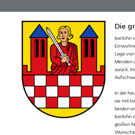
Die g
Iserlohn 
Einwohner
Lage von
Menden un
zurück, I
Aufschw
In der he
sie mit t
beiden a
Iserlohn 
großen Na
Wunschimm