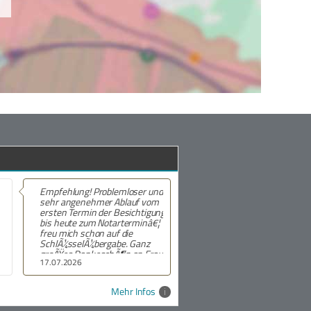
Empfehlung! Problemloser und
sehr angenehmer Ablauf vom
ersten Termin der Besichtigung
bis heute zum Notarterminâ€¦
freu mich schon auf die
SchlÃ¼sselÃ¼bergabe. Ganz
groÃŸes DankeschÃ¶n an Frau
17.07.2026
Schmidt!
Mehr Infos