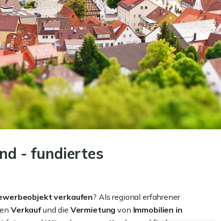
nd - fundiertes
ewerbeobjekt
verkaufen
? Als regional erfahrener
den
Verkauf
und die
Vermietung
von
Immobilien in