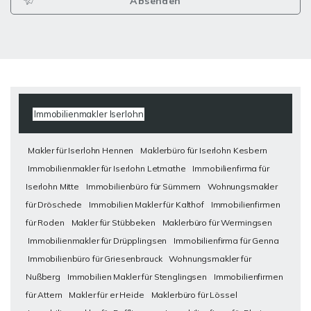
Absenden
Immobilienmakler Iserlohn
Makler für Iserlohn Hennen
Maklerbüro für Iserlohn Kesbern
Immobilienmakler für Iserlohn Letmathe
Immobilienfirma für
Iserlohn Mitte
Immobilienbüro für Sümmern
Wohnungsmakler
für Dröschede
Immobilien Makler für Kalthof
Immobilienfirmen
für Roden
Makler für Stübbeken
Maklerbüro für Wermingsen
Immobilienmakler für Drüpplingsen
Immobilienfirma für Genna
Immobilienbüro für Griesenbrauck
Wohnungsmakler für
Nußberg
Immobilien Makler für Stenglingsen
Immobilienfirmen
für Attern
Makler für er Heide
Maklerbüro für Lössel