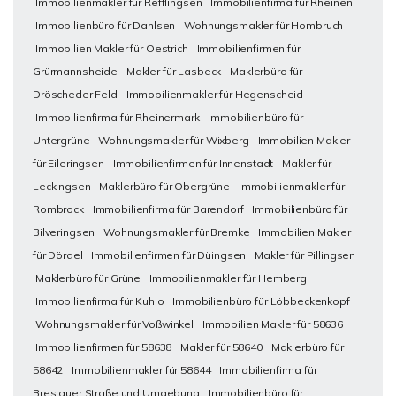
Immobilienmakler für Refflingsen
Immobilienfirma für Rheinen
Immobilienbüro für Dahlsen
Wohnungsmakler für Hombruch
Immobilien Makler für Oestrich
Immobilienfirmen für
Grürmannsheide
Makler für Lasbeck
Maklerbüro für
Dröscheder Feld
Immobilienmakler für Hegenscheid
Immobilienfirma für Rheinermark
Immobilienbüro für
Untergrüne
Wohnungsmakler für Wixberg
Immobilien Makler
für Eileringsen
Immobilienfirmen für Innenstadt
Makler für
Leckingsen
Maklerbüro für Obergrüne
Immobilienmakler für
Rombrock
Immobilienfirma für Barendorf
Immobilienbüro für
Bilveringsen
Wohnungsmakler für Bremke
Immobilien Makler
für Dördel
Immobilienfirmen für Düingsen
Makler für Pillingsen
Maklerbüro für Grüne
Immobilienmakler für Hemberg
Immobilienfirma für Kuhlo
Immobilienbüro für Löbbeckenkopf
Wohnungsmakler für Voßwinkel
Immobilien Makler für 58636
Immobilienfirmen für 58638
Makler für 58640
Maklerbüro für
58642
Immobilienmakler für 58644
Immobilienfirma für
Breslauer Straße und Umgebung
Immobilienbüro für