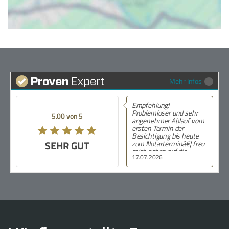
Mehr Infos
Empfehlung!
Problemloser und sehr
5.00 von 5
angenehmer Ablauf vom
ersten Termin der
Besichtigung bis heute
SEHR GUT
zum Notarterminâ€¦ freu
mich schon auf die
17.07.2026
SchlÃ¼sselÃ¼bergabe.
Ganz groÃŸes
DankeschÃ¶n an Frau
Schmidt!