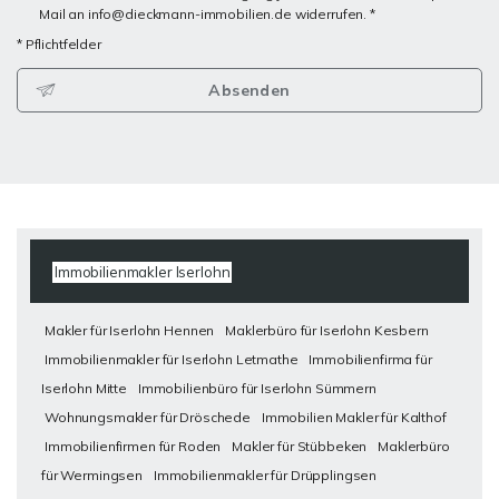
Mail an info@dieckmann-immobilien.de widerrufen. *
* Pflichtfelder
Absenden
Immobilienmakler Iserlohn
Makler für Iserlohn Hennen
Maklerbüro für Iserlohn Kesbern
Immobilienmakler für Iserlohn Letmathe
Immobilienfirma für
Iserlohn Mitte
Immobilienbüro für Iserlohn Sümmern
Wohnungsmakler für Dröschede
Immobilien Makler für Kalthof
Immobilienfirmen für Roden
Makler für Stübbeken
Maklerbüro
für Wermingsen
Immobilienmakler für Drüpplingsen