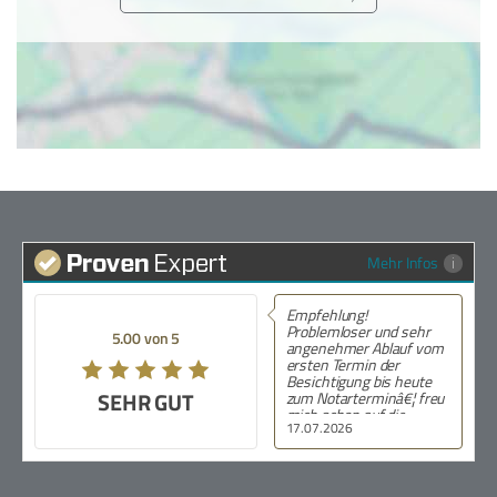
Mehr Infos
Empfehlung!
Problemloser und sehr
5.00 von 5
angenehmer Ablauf vom
ersten Termin der
Besichtigung bis heute
SEHR GUT
zum Notarterminâ€¦ freu
mich schon auf die
17.07.2026
SchlÃ¼sselÃ¼bergabe.
Ganz groÃŸes
DankeschÃ¶n an Frau
Schmidt!