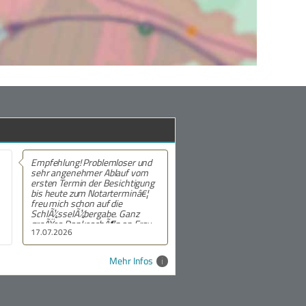
Empfehlung! Problemloser und
sehr angenehmer Ablauf vom
ersten Termin der Besichtigung
bis heute zum Notarterminâ€¦
freu mich schon auf die
SchlÃ¼sselÃ¼bergabe. Ganz
groÃŸes DankeschÃ¶n an Frau
17.07.2026
Schmidt!
Mehr Infos