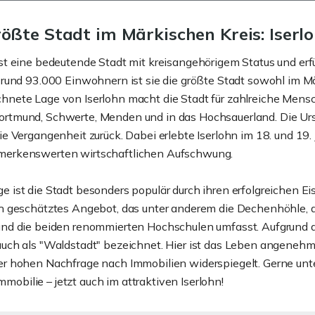
rößte Stadt im Märkischen Kreis: Iserl
ist eine bedeutende Stadt mit kreisangehörigem Status und erfü
t rund 93.000 Einwohnern ist sie die größte Stadt sowohl im M
hnete Lage von Iserlohn macht die Stadt für zahlreiche Mensch
ortmund, Schwerte, Menden und in das Hochsauerland. Die Urs
die Vergangenheit zurück. Dabei erlebte Iserlohn im 18. und 19.
merkenswerten wirtschaftlichen Aufschwung.
e ist die Stadt besonders populär durch ihren erfolgreichen Ei
ch geschätztes Angebot, das unter anderem die Dechenhöhle, d
 und die beiden renommierten Hochschulen umfasst. Aufgrund 
auch als "Waldstadt" bezeichnet. Hier ist das Leben angene
er hohen Nachfrage nach Immobilien widerspiegelt. Gerne unter
obilie – jetzt auch im attraktiven Iserlohn!