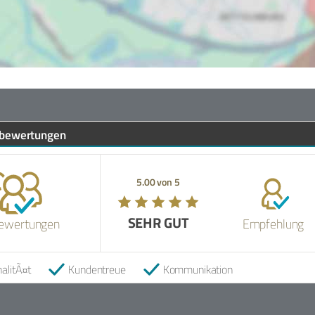
bewertungen
5.00 von 5
SEHR GUT
ewertungen
Empfehlung
alitÃ¤t
Kundentreue
Kommunikation