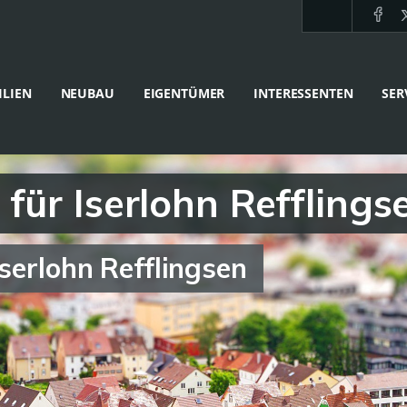
LIEN
NEUBAU
EIGENTÜMER
INTERESSENTEN
SER
für Iserlohn Refflings
serlohn Refflingsen