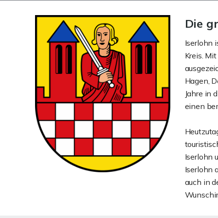
Die g
Iserlohn 
Kreis. Mi
ausgezeic
Hagen, D
Jahre in 
einen be
Heutzutag
touristis
Iserlohn
Iserlohn 
auch in d
Wunschimm