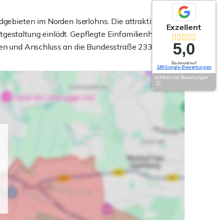
ldgebieten im Norden Iserlohns. Die attraktive
Exzellent
tgestaltung einlädt. Gepflegte Einfamilienhäuser
5,0
iten und Anschluss an die Bundesstraße 233 gut zu
Basierend auf
149 Google-Bewertungen
Echtheit von Bewertungen