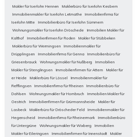
Makler für Iserlohn Hennen
Maklerbüro für Iserlohn Kesbern
Immobilienmakler für Iserlohn Letmathe
Immobilienfirma für
Iserlohn Mitte
Immobilienbüro für Iserlohn Sümmern
Wohnungsmakler für Iserlohn Dröschede
Immobilien Makler für
Kalthof
Immobilienfirmen für Roden
Makler für Stübbeken
Maklerbüro für Wermingsen
Immobilienmakler für
Drüpplingsen
Immobilienfirma für Genna
Immobilienbüro für
Griesenbrauck
Wohnungsmakler für Nußberg
Immobilien
Makler für Stenglingsen
Immobilienfirmen für Attern
Makler für
er Heide
Maklerbüro für Lössel
Immobilienmakler für
Refflingsen
Immobilienfirma für Rheinen
Immobilienbüro für
Dahlsen
Wohnungsmakler für Hombruch
Immobilien Makler für
Oestrich
Immobilienfirmen für Grürmannsheide
Makler für
Lasbeck
Maklerbüro für Dröscheder Feld
Immobilienmakler für
Hegenscheid
Immobilienfirma für Rheinermark
Immobilienbüro
für Untergrüne
Wohnungsmakler für Wixberg
Immobilien
Makler für Eileringsen
Immobilienfirmen für Innenstadt
Makler