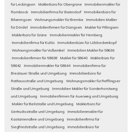
für Leckingsen
Maklerbüro für Obergrüne
Immobilienmakler für
Rombrock
Immobilienfirma für Barendorf
Immobilienbüro für
Bilveringsen
Wohnungsmakler für Bremke
Immobilien Makler
für Dördel
Immobilienfirmen für Düingsen
Makler für Pillingsen
Maklerbüro für Grüne
Immobilienmakler für Hemberg
Immobilienfirma für Kuhlo
Immobilienbüro für Löbbeckenkopf
Wohnungsmakler für Voßwinkel
Immobilien Makler für 58636
Immobilienfirmen für 58638
Makler für 58640
Maklerbüro für
58642
Immobilienmakler für 58644
Immobilienfirma für
Breslauer Straße und Umgebung
Immobilienbüro für
Rathausstraße und Umgebung
Wohnungsmakler für Refflingser
Straße und Umgebung
Immobilien Makler für Sonderhorstweg
und Umgebung
Immobilienfirmen für Auerweg und Umgebung
Makler für Beilstraße und Umgebung
Maklerbüro für
Gertrudisstraße und Umgebung
Immobilienmakler für
Kastanienallee und Umgebung
Immobilienfirma für
Siegfriedstraße und Umgebung
Immobilienbüro für