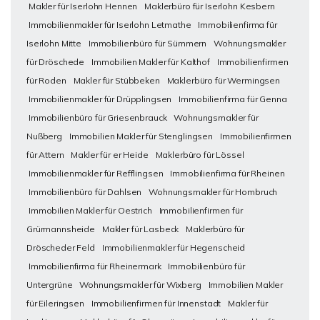
Makler für Iserlohn Hennen
Maklerbüro für Iserlohn Kesbern
Immobilienmakler für Iserlohn Letmathe
Immobilienfirma für
Iserlohn Mitte
Immobilienbüro für Sümmern
Wohnungsmakler
für Dröschede
Immobilien Makler für Kalthof
Immobilienfirmen
für Roden
Makler für Stübbeken
Maklerbüro für Wermingsen
Immobilienmakler für Drüpplingsen
Immobilienfirma für Genna
Immobilienbüro für Griesenbrauck
Wohnungsmakler für
Nußberg
Immobilien Makler für Stenglingsen
Immobilienfirmen
für Attern
Makler für er Heide
Maklerbüro für Lössel
Immobilienmakler für Refflingsen
Immobilienfirma für Rheinen
Immobilienbüro für Dahlsen
Wohnungsmakler für Hombruch
Immobilien Makler für Oestrich
Immobilienfirmen für
Grürmannsheide
Makler für Lasbeck
Maklerbüro für
Dröscheder Feld
Immobilienmakler für Hegenscheid
Immobilienfirma für Rheinermark
Immobilienbüro für
Untergrüne
Wohnungsmakler für Wixberg
Immobilien Makler
für Eileringsen
Immobilienfirmen für Innenstadt
Makler für