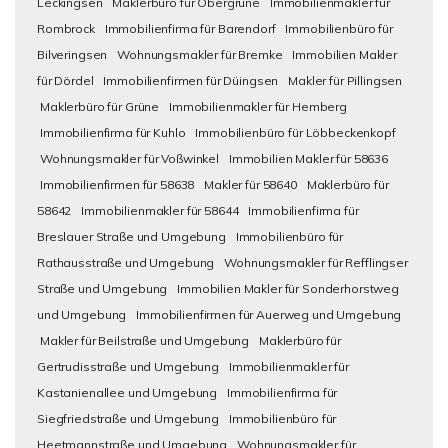
Leckingsen
Maklerbüro für Obergrüne
Immobilienmakler für
Rombrock
Immobilienfirma für Barendorf
Immobilienbüro für
Bilveringsen
Wohnungsmakler für Bremke
Immobilien Makler
für Dördel
Immobilienfirmen für Düingsen
Makler für Pillingsen
Maklerbüro für Grüne
Immobilienmakler für Hemberg
Immobilienfirma für Kuhlo
Immobilienbüro für Löbbeckenkopf
Wohnungsmakler für Voßwinkel
Immobilien Makler für 58636
Immobilienfirmen für 58638
Makler für 58640
Maklerbüro für
58642
Immobilienmakler für 58644
Immobilienfirma für
Breslauer Straße und Umgebung
Immobilienbüro für
Rathausstraße und Umgebung
Wohnungsmakler für Refflingser
Straße und Umgebung
Immobilien Makler für Sonderhorstweg
und Umgebung
Immobilienfirmen für Auerweg und Umgebung
Makler für Beilstraße und Umgebung
Maklerbüro für
Gertrudisstraße und Umgebung
Immobilienmakler für
Kastanienallee und Umgebung
Immobilienfirma für
Siegfriedstraße und Umgebung
Immobilienbüro für
Heetmannstraße und Umgebung
Wohnungsmakler für