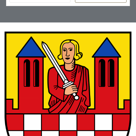
Ganz groÃŸes
DankeschÃ¶n an Frau
Schmidt!