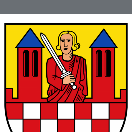
ich haben uns sehr wohl
und gut beraten gefÃ¼hlt.
Danke nochmal an Frau
Zeiser und von uns gibt
es eine 100%ige
Weiterempfehlung!