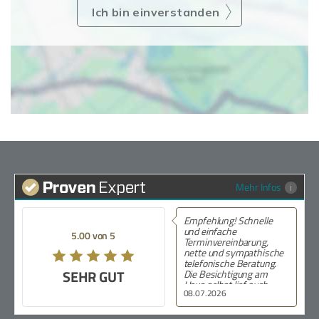
Ich bin einverstanden
Mehr Infos
Empfehlung! Schnelle
und einfache
5.00 von 5
Terminvereinbarung,
nette und sympathische
telefonische Beratung.
SEHR GUT
Die Besichtigung am
Haus selbst lief auch
08.07.2026
ohne Probleme und es
blieben keine Fragen
offen. Meine Verlobte und