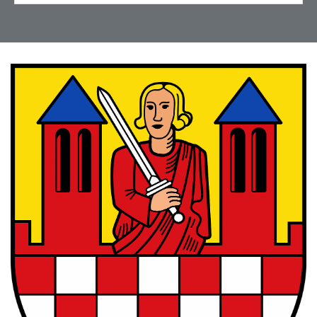
DankeschÃ¶n an Frau
Schmidt!