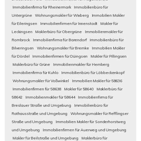
Immobilienfirma für Rheinermark
Immobilienbüro für
Untergrüne
Wohnungsmakler für Wixberg
Immobilien Makler
für Eileringsen
Immobilienfirmen für Innenstadt
Makler für
Leckingsen
Maklerbüro für Obergrüne
Immobilienmakler für
Rombrock
Immobilienfirma für Barendorf
Immobilienbüro für
Bilveringsen
Wohnungsmakler für Bremke
Immobilien Makler
für Dördel
Immobilienfirmen für Düingsen
Makler für Pillingsen
Maklerbüro für Grüne
Immobilienmakler für Hemberg
Immobilienfirma für Kuhlo
Immobilienbüro für Löbbeckenkopf
Wohnungsmakler für Voßwinkel
Immobilien Makler für 58636
Immobilienfirmen für 58638
Makler für 58640
Maklerbüro für
58642
Immobilienmakler für 58644
Immobilienfirma für
Breslauer Straße und Umgebung
Immobilienbüro für
Rathausstraße und Umgebung
Wohnungsmakler für Refflingser
Straße und Umgebung
Immobilien Makler für Sonderhorstweg
und Umgebung
Immobilienfirmen für Auerweg und Umgebung
Makler für Beilstraße und Umgebung
Maklerbüro für