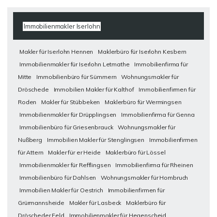
Immobilienmakler Iserlohn
Makler für Iserlohn Hennen
Maklerbüro für Iserlohn Kesbern
Immobilienmakler für Iserlohn Letmathe
Immobilienfirma für
Mitte
Immobilienbüro für Sümmern
Wohnungsmakler für
Dröschede
Immobilien Makler für Kalthof
Immobilienfirmen für
Roden
Makler für Stübbeken
Maklerbüro für Wermingsen
Immobilienmakler für Drüpplingsen
Immobilienfirma für Genna
Immobilienbüro für Griesenbrauck
Wohnungsmakler für
Nußberg
Immobilien Makler für Stenglingsen
Immobilienfirmen
für Attern
Makler für er Heide
Maklerbüro für Lössel
Immobilienmakler für Refflingsen
Immobilienfirma für Rheinen
Immobilienbüro für Dahlsen
Wohnungsmakler für Hombruch
Immobilien Makler für Oestrich
Immobilienfirmen für
Grürmannsheide
Makler für Lasbeck
Maklerbüro für
Dröscheder Feld
Immobilienmakler für Hegenscheid