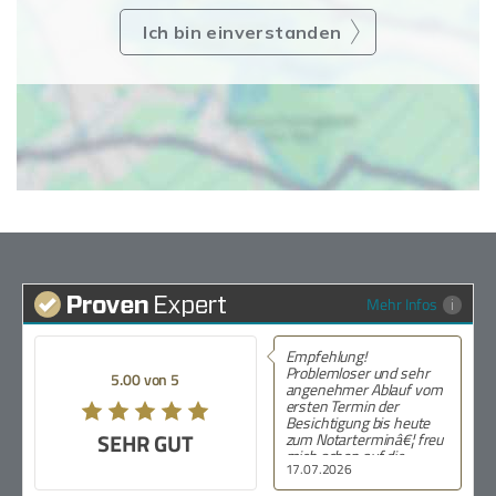
Ich bin einverstanden
Mehr Infos
Empfehlung!
Problemloser und sehr
5.00 von 5
angenehmer Ablauf vom
ersten Termin der
Besichtigung bis heute
SEHR GUT
zum Notarterminâ€¦ freu
mich schon auf die
17.07.2026
SchlÃ¼sselÃ¼bergabe.
Ganz groÃŸes