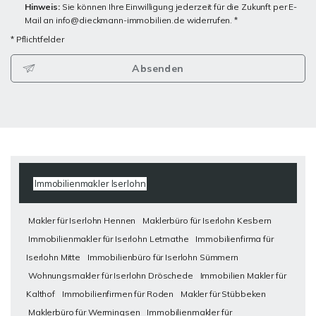
Hinweis:
Sie können Ihre Einwilligung jederzeit für die Zukunft per E-
Mail an info@dieckmann-immobilien.de widerrufen. *
* Pflichtfelder
Absenden
Immobilienmakler Iserlohn
Makler für Iserlohn Hennen
Maklerbüro für Iserlohn Kesbern
Immobilienmakler für Iserlohn Letmathe
Immobilienfirma für
Iserlohn Mitte
Immobilienbüro für Iserlohn Sümmern
Wohnungsmakler für Iserlohn Dröschede
Immobilien Makler für
Kalthof
Immobilienfirmen für Roden
Makler für Stübbeken
Maklerbüro für Wermingsen
Immobilienmakler für