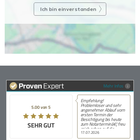
Ich bin einverstanden
Mehr Infos
Empfehlung!
Problemloser und sehr
5.00 von 5
angenehmer Ablauf vom
ersten Termin der
Besichtigung bis heute
SEHR GUT
zum Notarterminâ€¦ freu
mich schon auf die
17.07.2026
SchlÃ¼sselÃ¼bergabe.
Ganz groÃŸes