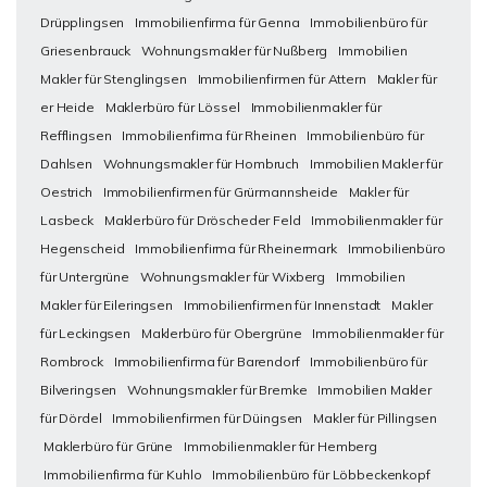
Drüpplingsen
Immobilienfirma für Genna
Immobilienbüro für
Griesenbrauck
Wohnungsmakler für Nußberg
Immobilien
Makler für Stenglingsen
Immobilienfirmen für Attern
Makler für
er Heide
Maklerbüro für Lössel
Immobilienmakler für
Refflingsen
Immobilienfirma für Rheinen
Immobilienbüro für
Dahlsen
Wohnungsmakler für Hombruch
Immobilien Makler für
Oestrich
Immobilienfirmen für Grürmannsheide
Makler für
Lasbeck
Maklerbüro für Dröscheder Feld
Immobilienmakler für
Hegenscheid
Immobilienfirma für Rheinermark
Immobilienbüro
für Untergrüne
Wohnungsmakler für Wixberg
Immobilien
Makler für Eileringsen
Immobilienfirmen für Innenstadt
Makler
für Leckingsen
Maklerbüro für Obergrüne
Immobilienmakler für
Rombrock
Immobilienfirma für Barendorf
Immobilienbüro für
Bilveringsen
Wohnungsmakler für Bremke
Immobilien Makler
für Dördel
Immobilienfirmen für Düingsen
Makler für Pillingsen
Maklerbüro für Grüne
Immobilienmakler für Hemberg
Immobilienfirma für Kuhlo
Immobilienbüro für Löbbeckenkopf