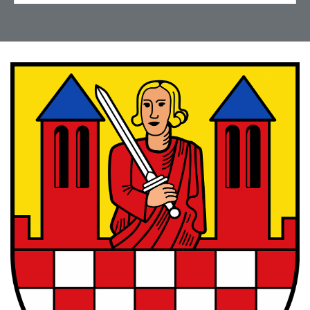
DankeschÃ¶n an Frau
Schmidt!