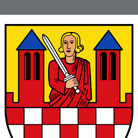
ich haben uns sehr wohl
und gut beraten gefÃ¼hlt.
Danke nochmal an Frau
Zeiser und von uns gibt
es eine 100%ige
Weiterempfehlung!