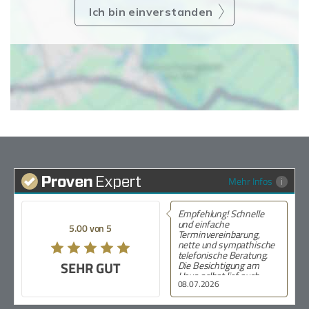
Ich bin einverstanden
Mehr Infos
Empfehlung! Schnelle
und einfache
5.00 von 5
Terminvereinbarung,
nette und sympathische
telefonische Beratung.
SEHR GUT
Die Besichtigung am
Haus selbst lief auch
08.07.2026
ohne Probleme und es
blieben keine Fragen
offen. Meine Verlobte und