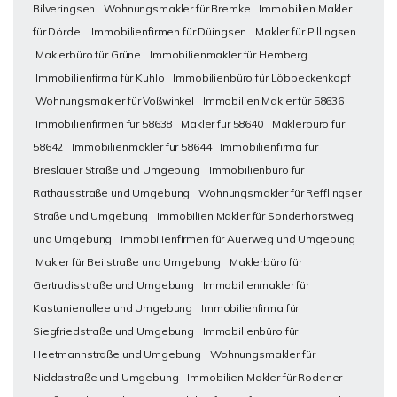
Bilveringsen
Wohnungsmakler für Bremke
Immobilien Makler
für Dördel
Immobilienfirmen für Düingsen
Makler für Pillingsen
Maklerbüro für Grüne
Immobilienmakler für Hemberg
Immobilienfirma für Kuhlo
Immobilienbüro für Löbbeckenkopf
Wohnungsmakler für Voßwinkel
Immobilien Makler für 58636
Immobilienfirmen für 58638
Makler für 58640
Maklerbüro für
58642
Immobilienmakler für 58644
Immobilienfirma für
Breslauer Straße und Umgebung
Immobilienbüro für
Rathausstraße und Umgebung
Wohnungsmakler für Refflingser
Straße und Umgebung
Immobilien Makler für Sonderhorstweg
und Umgebung
Immobilienfirmen für Auerweg und Umgebung
Makler für Beilstraße und Umgebung
Maklerbüro für
Gertrudisstraße und Umgebung
Immobilienmakler für
Kastanienallee und Umgebung
Immobilienfirma für
Siegfriedstraße und Umgebung
Immobilienbüro für
Heetmannstraße und Umgebung
Wohnungsmakler für
Niddastraße und Umgebung
Immobilien Makler für Rodener