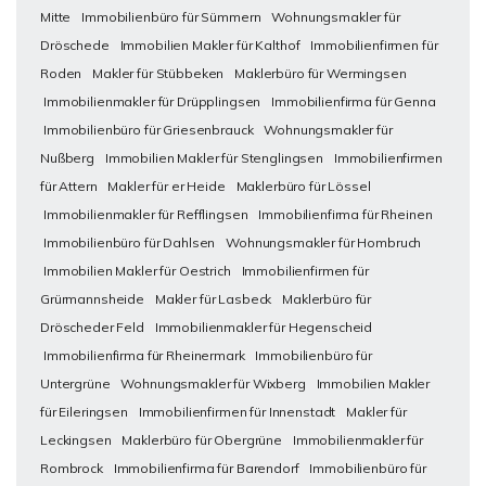
Mitte
Immobilienbüro für Sümmern
Wohnungsmakler für
Dröschede
Immobilien Makler für Kalthof
Immobilienfirmen für
Roden
Makler für Stübbeken
Maklerbüro für Wermingsen
Immobilienmakler für Drüpplingsen
Immobilienfirma für Genna
Immobilienbüro für Griesenbrauck
Wohnungsmakler für
Nußberg
Immobilien Makler für Stenglingsen
Immobilienfirmen
für Attern
Makler für er Heide
Maklerbüro für Lössel
Immobilienmakler für Refflingsen
Immobilienfirma für Rheinen
Immobilienbüro für Dahlsen
Wohnungsmakler für Hombruch
Immobilien Makler für Oestrich
Immobilienfirmen für
Grürmannsheide
Makler für Lasbeck
Maklerbüro für
Dröscheder Feld
Immobilienmakler für Hegenscheid
Immobilienfirma für Rheinermark
Immobilienbüro für
Untergrüne
Wohnungsmakler für Wixberg
Immobilien Makler
für Eileringsen
Immobilienfirmen für Innenstadt
Makler für
Leckingsen
Maklerbüro für Obergrüne
Immobilienmakler für
Rombrock
Immobilienfirma für Barendorf
Immobilienbüro für