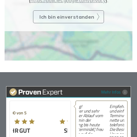
(
https://policies.google.com/privacy
).
Ich bin einverstanden
Mehr Infos
Empfehlung! Schnelle
und einfache
5.00 von 5
Terminvereinbarung,
nette und sympathische
telefonische Beratung.
SEHR GUT
Die Besichtigung am
Haus selbst lief auch