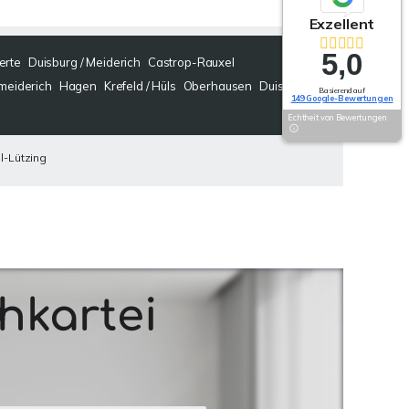
Exzellent
5,0
erte
Duisburg / Meiderich
Castrop-Rauxel
rmeiderich
Hagen
Krefeld / Hüls
Oberhausen
Duisburg
Basierend auf
149 Google-Bewertungen
Echtheit von Bewertungen
l-Lützing