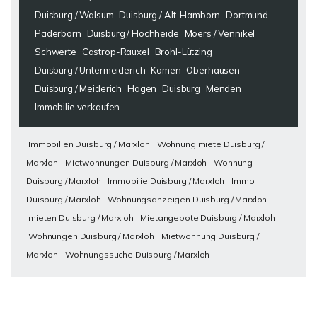
Duisburg / Walsum
Duisburg / Alt-Hamborn
Dortmund
Paderborn
Duisburg / Hochheide
Moers / Vennikel
Schwerte
Castrop-Rauxel
Brohl-Lützing
Duisburg / Untermeiderich
Kamen
Oberhausen
Duisburg / Meiderich
Hagen
Duisburg
Menden
Immobilie verkaufen
Immobilien Duisburg / Marxloh
Wohnung miete Duisburg /
Marxloh
Mietwohnungen Duisburg / Marxloh
Wohnung
Duisburg / Marxloh
Immobilie Duisburg / Marxloh
Immo
Duisburg / Marxloh
Wohnungsanzeigen Duisburg / Marxloh
mieten Duisburg / Marxloh
Mietangebote Duisburg / Marxloh
Wohnungen Duisburg / Marxloh
Mietwohnung Duisburg /
Marxloh
Wohnungssuche Duisburg / Marxloh