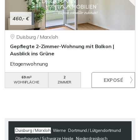
460,- €
Duisburg / Marxloh
Gepflegte 2-Zimmer-Wohnung mit Balkon |
Ausblick ins Grüne
Etagenwohnung
69 m²
2
WOHNFLÄCHE
ZIMMER
Duisburg / Marxloh
Werne
Dortmund / Lütgendortmund
Oberhausen / Schwarze Heide
Niederdreisbach