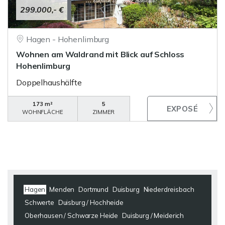
299.000,- €
Hagen - Hohenlimburg
Wohnen am Waldrand mit Blick auf Schloss
Hohenlimburg
Doppelhaushälfte
173 m²
5
WOHNFLÄCHE
ZIMMER
Hagen
Menden
Dortmund
Duisburg
Niederdreisbach
Schwerte
Duisburg / Hochheide
Oberhausen / Schwarze Heide
Duisburg / Meiderich