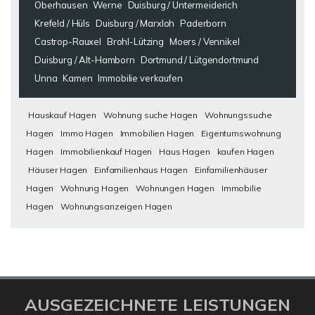
Oberhausen
Werne
Duisburg / Untermeiderich
Krefeld / Hüls
Duisburg / Marxloh
Paderborn
Castrop-Rauxel
Brohl-Lützing
Moers / Vennikel
Duisburg / Alt-Hamborn
Dortmund / Lütgendortmund
Unna
Kamen
Immobilie verkaufen
Hauskauf Hagen
Wohnung suche Hagen
Wohnungssuche
Hagen
Immo Hagen
Immobilien Hagen
Eigentumswohnung
Hagen
Immobilienkauf Hagen
Haus Hagen
kaufen Hagen
Häuser Hagen
Einfamilienhaus Hagen
Einfamilienhäuser
Hagen
Wohnung Hagen
Wohnungen Hagen
Immobilie
Hagen
Wohnungsanzeigen Hagen
AUSGEZEICHNETE LEISTUNGEN