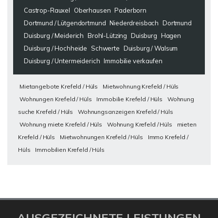
Castrop-Rauxel
Oberhausen
Paderborn
Dortmund / Lütgendortmund
Niederdreisbach
Dortmund
Duisburg / Meiderich
Brohl-Lützing
Duisburg
Hagen
Duisburg / Hochheide
Schwerte
Duisburg / Walsum
Duisburg / Untermeiderich
Immobilie verkaufen
Mietangebote Krefeld / Hüls
Mietwohnung Krefeld / Hüls
Wohnungen Krefeld / Hüls
Immobilie Krefeld / Hüls
Wohnung
suche Krefeld / Hüls
Wohnungsanzeigen Krefeld / Hüls
Wohnung miete Krefeld / Hüls
Wohnung Krefeld / Hüls
mieten
Krefeld / Hüls
Mietwohnungen Krefeld / Hüls
Immo Krefeld /
Hüls
Immobilien Krefeld / Hüls
AUSGEZEICHNETE LEISTUNGEN