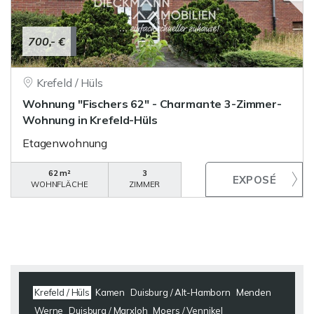
700,- €
Krefeld / Hüls
Wohnung "Fischers 62" - Charmante 3-Zimmer-
Wohnung in Krefeld-Hüls
Etagenwohnung
62 m²
3
WOHNFLÄCHE
ZIMMER
Krefeld / Hüls
Kamen
Duisburg / Alt-Hamborn
Menden
Werne
Duisburg / Marxloh
Moers / Vennikel