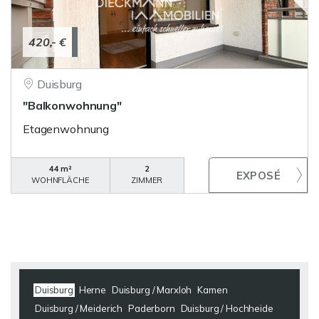
420,- €
Duisburg
"Balkonwohnung"
Etagenwohnung
44 m²
2
WOHNFLÄCHE
ZIMMER
Duisburg
Herne
Duisburg / Marxloh
Kamen
Duisburg / Meiderich
Paderborn
Duisburg / Hochheide