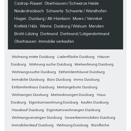
Castrop-Rauxel
Oberhausen / Schwarze Heide
Niederdreisbach
Schwerte
Schwerte / Wandhofen
Hagen
Duisburg / Alt-Hamborn
Moers / Vennikel
Krefeld / Hüls
Werne
Duisburg / Walsum
Menden
Brohl-Lützing
Dortmund
Dortmund / Lütgendortmund
Oberhausen
Immobilie verkaufen
Wohnung miete Duisburg
Ladenfläche Duisburg
Häuser
Duisburg
Wohnung suche Duisburg
Mietwohnung Duisburg
Wohnungssuche Duisburg
Einfamilienhäuser Duisburg
Immobilie Duisburg
Büro Duisburg
Immo Duisburg
Einfamilienhaus Duisburg
Mietangebote Duisburg
Wohnungen Duisburg
Mietwohnungen Duisburg
Haus
Duisburg
Eigentumswohnung Duisburg
kaufen Duisburg
Hauskauf Duisburg
Eigentumswohnungen Duisburg
Wohnungsanzeigen Duisburg
Gewerbeimmobilien Duisburg
Immobilienkauf Duisburg
Wohnung Duisburg
Bürofläche