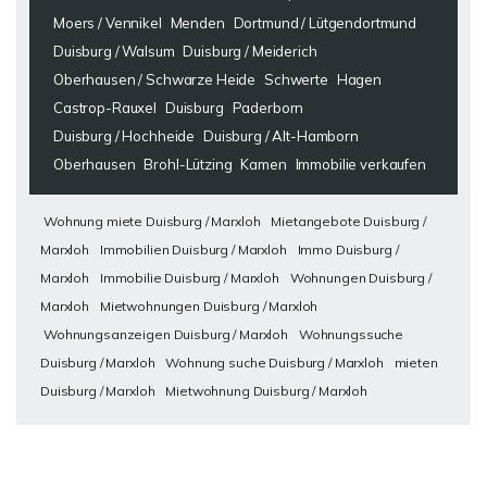
Moers / Vennikel
Menden
Dortmund / Lütgendortmund
Duisburg / Walsum
Duisburg / Meiderich
Oberhausen / Schwarze Heide
Schwerte
Hagen
Castrop-Rauxel
Duisburg
Paderborn
Duisburg / Hochheide
Duisburg / Alt-Hamborn
Oberhausen
Brohl-Lützing
Kamen
Immobilie verkaufen
Wohnung miete Duisburg / Marxloh
Mietangebote Duisburg /
Marxloh
Immobilien Duisburg / Marxloh
Immo Duisburg /
Marxloh
Immobilie Duisburg / Marxloh
Wohnungen Duisburg /
Marxloh
Mietwohnungen Duisburg / Marxloh
Wohnungsanzeigen Duisburg / Marxloh
Wohnungssuche
Duisburg / Marxloh
Wohnung suche Duisburg / Marxloh
mieten
Duisburg / Marxloh
Mietwohnung Duisburg / Marxloh