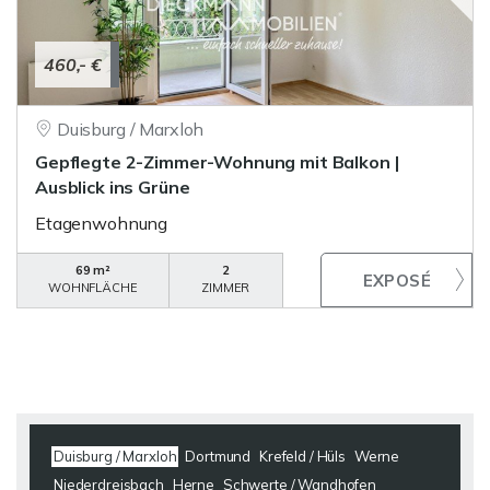
460,- €
Duisburg / Marxloh
Gepflegte 2-Zimmer-Wohnung mit Balkon |
Ausblick ins Grüne
Etagenwohnung
69 m²
2
WOHNFLÄCHE
ZIMMER
Duisburg / Marxloh
Dortmund
Krefeld / Hüls
Werne
Niederdreisbach
Herne
Schwerte / Wandhofen