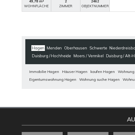
49,78 m²
2
2462
WOHNFLÄCHE
ZIMMER
OBJEKTNUMMER
Hagen
Menden
Oberhausen
Schwerte
Niederdreisb
Duisburg / Hochheide
Moers / Vennikel
Duisburg / Alt
Immobilie Hagen
Häuser Hagen
kaufen Hagen
Wohnung
Eigentumswohnung Hagen
Wohnung suche Hagen
Wohnu
AU