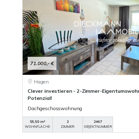
71.000,- €
Hagen
Clever investieren - 2-Zimmer-Eigentumswoh
Potenzial!
Dachgeschosswohnung
55,50 m²
2
2447
WOHNFLÄCHE
ZIMMER
OBJEKTNUMMER