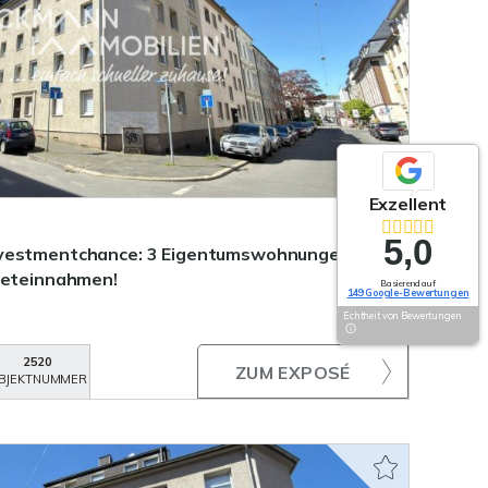
Exzellent
5,0
nvestmentchance: 3 Eigentumswohnungen im
ieteinnahmen!
Basierend auf
149 Google-Bewertungen
Echtheit von Bewertungen
2520
ZUM EXPOSÉ
BJEKTNUMMER