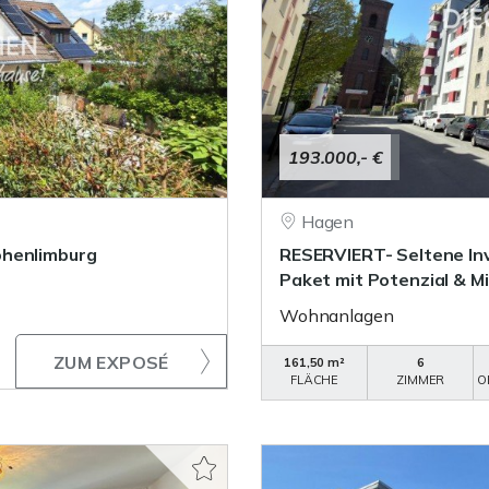
193.000,- €
Hagen
ohenlimburg
RESERVIERT- Seltene I
Paket mit Potenzial & M
Wohnanlagen
ZUM EXPOSÉ
161,50 m²
6
FLÄCHE
ZIMMER
O