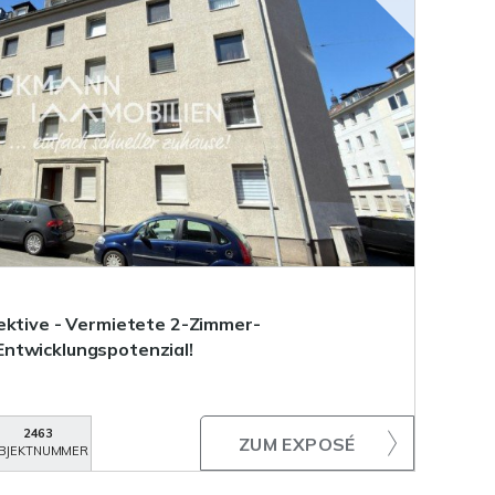
ektive - Vermietete 2-Zimmer-
ntwicklungspotenzial!
2463
ZUM EXPOSÉ
BJEKTNUMMER