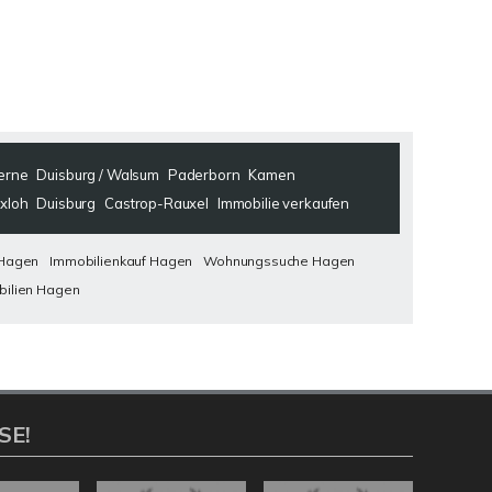
erne
Duisburg / Walsum
Paderborn
Kamen
rxloh
Duisburg
Castrop-Rauxel
Immobilie verkaufen
Hagen
Immobilienkauf Hagen
Wohnungssuche Hagen
ilien Hagen
SE!