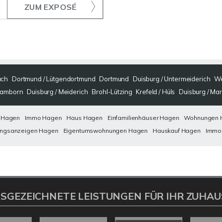
ZUM EXPOSÉ
ach
Dortmund / Lütgendortmund
Dortmund
Duisburg / Untermeiderich
W
-Hamborn
Duisburg / Meiderich
Brohl-Lützing
Krefeld / Hüls
Duisburg / Ma
 Hagen
Immo Hagen
Haus Hagen
Einfamilienhäuser Hagen
Wohnungen 
ngsanzeigen Hagen
Eigentumswohnungen Hagen
Hauskauf Hagen
Immob
SGEZEICHNETE LEISTUNGEN FÜR IHR ZUHAU