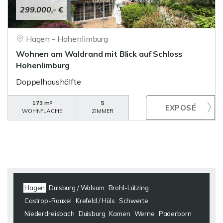
299.000,- €
Hagen - Hohenlimburg
Wohnen am Waldrand mit Blick auf Schloss
Hohenlimburg
Doppelhaushälfte
173 m²
5
WOHNFLÄCHE
ZIMMER
Hagen
Duisburg / Walsum
Brohl-Lützing
Castrop-Rauxel
Krefeld / Hüls
Schwerte
Niederdreisbach
Duisburg
Kamen
Werne
Paderborn