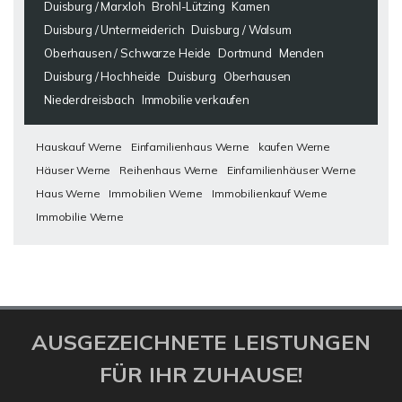
Duisburg / Marxloh
Brohl-Lützing
Kamen
Duisburg / Untermeiderich
Duisburg / Walsum
Oberhausen / Schwarze Heide
Dortmund
Menden
Duisburg / Hochheide
Duisburg
Oberhausen
Niederdreisbach
Immobilie verkaufen
Hauskauf Werne
Einfamilienhaus Werne
kaufen Werne
Häuser Werne
Reihenhaus Werne
Einfamilienhäuser Werne
Haus Werne
Immobilien Werne
Immobilienkauf Werne
Immobilie Werne
AUSGEZEICHNETE LEISTUNGEN
FÜR IHR ZUHAUSE!