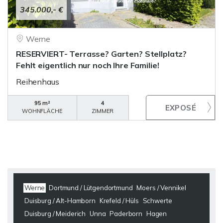
345.000,- €
Werne
RESERVIERT- Terrasse? Garten? Stellplatz?
Fehlt eigentlich nur noch Ihre Familie!
Reihenhaus
95 m²
4
WOHNFLÄCHE
ZIMMER
Werne
Dortmund / Lütgendortmund
Moers / Vennikel
Duisburg / Alt-Hamborn
Krefeld / Hüls
Schwerte
Duisburg / Meiderich
Unna
Paderborn
Hagen