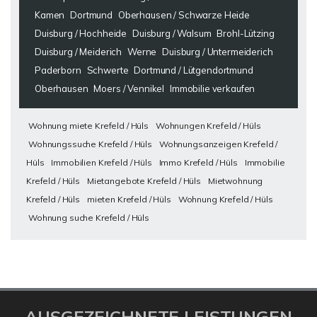
Kamen
Dortmund
Oberhausen / Schwarze Heide
Duisburg / Hochheide
Duisburg / Walsum
Brohl-Lützing
Duisburg / Meiderich
Werne
Duisburg / Untermeiderich
Paderborn
Schwerte
Dortmund / Lütgendortmund
Oberhausen
Moers / Vennikel
Immobilie verkaufen
Wohnung miete Krefeld / Hüls
Wohnungen Krefeld / Hüls
Wohnungssuche Krefeld / Hüls
Wohnungsanzeigen Krefeld /
Hüls
Immobilien Krefeld / Hüls
Immo Krefeld / Hüls
Immobilie
Krefeld / Hüls
Mietangebote Krefeld / Hüls
Mietwohnung
Krefeld / Hüls
mieten Krefeld / Hüls
Wohnung Krefeld / Hüls
Wohnung suche Krefeld / Hüls
AUSGEZEICHNETE LEISTUNGEN