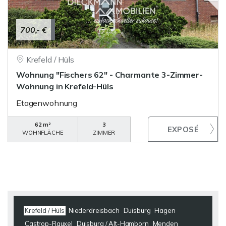
700,- €
Krefeld / Hüls
Wohnung "Fischers 62" - Charmante 3-Zimmer-
Wohnung in Krefeld-Hüls
Etagenwohnung
62 m²
3
WOHNFLÄCHE
ZIMMER
Krefeld / Hüls
Niederdreisbach
Duisburg
Hagen
Castrop-Rauxel
Duisburg / Alt-Hamborn
Menden