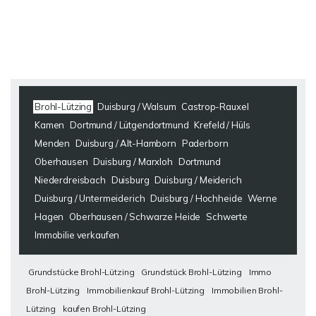
Brohl-Lützing
Duisburg / Walsum
Castrop-Rauxel
Kamen
Dortmund / Lütgendortmund
Krefeld / Hüls
Menden
Duisburg / Alt-Hamborn
Paderborn
Oberhausen
Duisburg / Marxloh
Dortmund
Niederdreisbach
Duisburg
Duisburg / Meiderich
Duisburg / Untermeiderich
Duisburg / Hochheide
Werne
Hagen
Oberhausen / Schwarze Heide
Schwerte
Immobilie verkaufen
Grundstücke Brohl-Lützing
Grundstück Brohl-Lützing
Immo
Brohl-Lützing
Immobilienkauf Brohl-Lützing
Immobilien Brohl-
Lützing
kaufen Brohl-Lützing