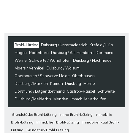
Brohl-Lützing
Duisburg / Untermeiderich
Krefeld / Hüls
Hagen
Paderborn
Duisburg / Alt-Hamborn
Dortmund
Werne
Schwerte / Wandhofen
Duisburg / Hochheide
Moers / Vennikel
Duisburg / Walsum
Oberhausen / Schwarze Heide
Oberhausen
Duisburg / Marxloh
Kamen
Duisburg
Herne
Dortmund / Lütgendortmund
Castrop-Rauxel
Schwerte
Duisburg / Meiderich
Menden
Immobilie verkaufen
Grundstücke Brohl-Lützing
Immo Brohl-Lützing
Immobilie
Brohl-Lützing
Immobilien Brohl-Lützing
Immobilienkauf Brohl-
Lützing
Grundstück Brohl-Lützing