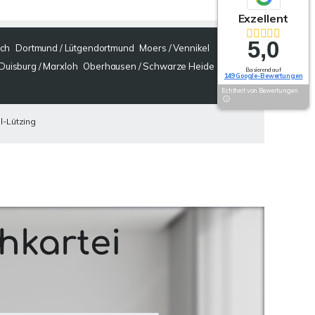
Exzellent
5,0
ich
Dortmund / Lütgendortmund
Moers / Vennikel
Duisburg / Marxloh
Oberhausen / Schwarze Heide
Basierend auf
149 Google-Bewertungen
Echtheit von Bewertungen
l-Lützing