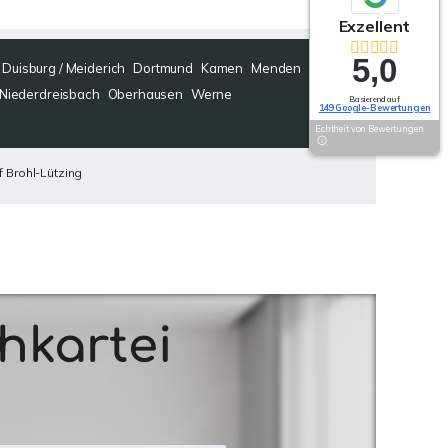
Exzellent
5,0
Duisburg / Meiderich
Dortmund
Kamen
Menden
Niederdreisbach
Oberhausen
Werne
Basierend auf
149 Google-Bewertungen
Echtheit von Bewertungen
 Brohl-Lützing