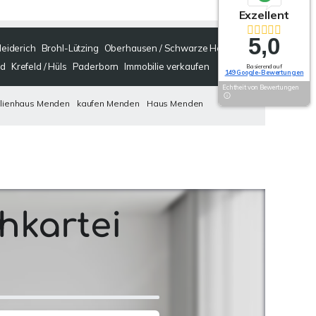
Exzellent
5,0
Meiderich
Brohl-Lützing
Oberhausen / Schwarze Heide
nd
Krefeld / Hüls
Paderborn
Immobilie verkaufen
Basierend auf
149 Google-Bewertungen
Echtheit von Bewertungen
ilienhaus Menden
kaufen Menden
Haus Menden