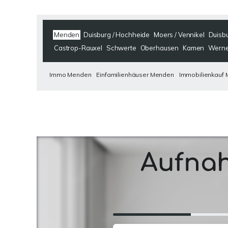
Menden
Duisburg / Hochheide
Moers / Vennikel
Duisbu
Castrop-Rauxel
Schwerte
Oberhausen
Kamen
Wern
Immo Menden
Einfamilienhäuser Menden
Immobilienkauf