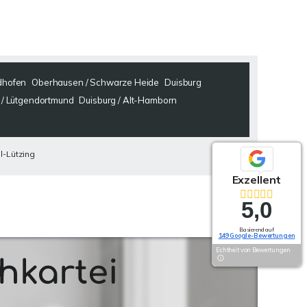
dhofen
Oberhausen / Schwarze Heide
Duisburg
/ Lütgendortmund
Duisburg / Alt-Hamborn
l-Lützing
Exzellent
Exzellent
5,0
5,0
Basierend auf
Basierend auf
149 Google-Bewertungen
149 Google-Bewertungen
Echtheit von Bewertungen
Echtheit von Bewertungen