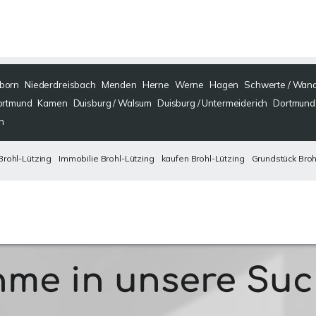
born
Niederdreisbach
Menden
Herne
Werne
Hagen
Schwerte / Wan
ortmund
Kamen
Duisburg / Walsum
Duisburg / Untermeiderich
Dortmund 
n
Brohl-Lützing
Immobilie Brohl-Lützing
kaufen Brohl-Lützing
Grundstück Broh