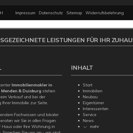
bH
Impressum
Datenschutz
Sitemap
Widerrufsbelehrung
SGEZEICHNETE LEISTUNGEN FÜR IHR ZUHAU
L
INHALT
tenter
Immobilienmakler in
Start
, Menden & Duisburg
stehen
Immobilien
beim Verkauf und bei der
Neubau
Ihrer Immobilie zur Seite.
Eigentümer
Interessenten
sendem Fachwissen und lokaler
Service
beraten wir Sie in allen Fragen
News
r Haus oder Ihre Wohnung in
mehr
. Sprechen Sie uns an - wir sind