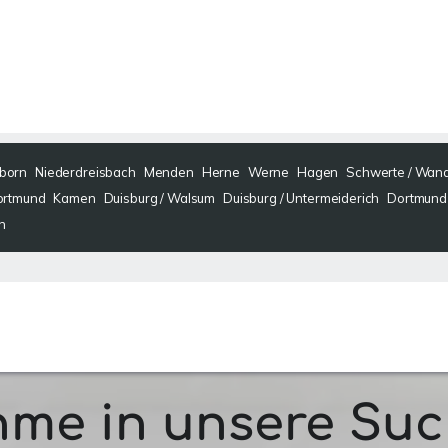
born
Niederdreisbach
Menden
Herne
Werne
Hagen
Schwerte / Wan
ortmund
Kamen
Duisburg / Walsum
Duisburg / Untermeiderich
Dortmund 
n