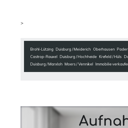
>
Brohl-Lützing
Duisburg / Meiderich
Oberhausen
Pader
Castrop-Rauxel
Duisburg / Hochheide
Krefeld / Hüls
D
Duisburg / Marxloh
Moers / Vennikel
Immobilie verkaufe