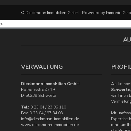
© Dieckmann Immobilien GmbH
Powered by Immonia Gm
>
AU
VERWALTUNG
PROFI
Dieckmann Immobilien GmbH
Als kompe
Rathausstraße 19
Schwerte
D-58239 Schwerte
wir Ihnen 
Vermietung 
Tel.:
0 23 04 / 23 96 110
Fax: 0 23 04 / 97 34 03
Mit umfas
info@dieckmann-immobilien.de
Expertise 
www.dieckmann-immobilien.de
rund um Ih
der Region