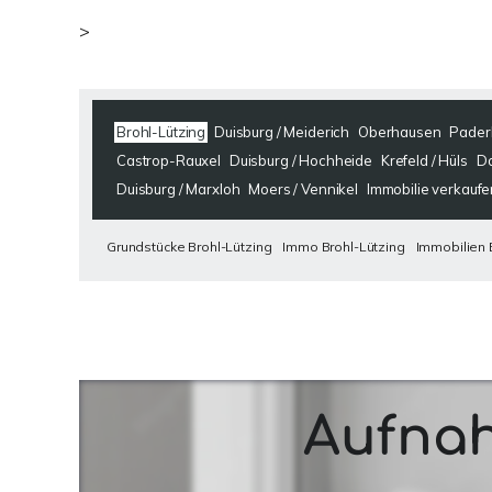
>
Brohl-Lützing
Duisburg / Meiderich
Oberhausen
Pader
Castrop-Rauxel
Duisburg / Hochheide
Krefeld / Hüls
D
Duisburg / Marxloh
Moers / Vennikel
Immobilie verkaufe
Grundstücke Brohl-Lützing
Immo Brohl-Lützing
Immobilien 