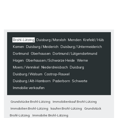
Brohl-Lützing
Duisburg / Marxloh
Menden
Krefeld / Hüls
Kamen
Duisburg / Meiderich
Duisburg / Untermeiderich
Dortmund
Oberhausen
Dortmund / Lütgendortmund
Hagen
Oberhausen / Schwarze Heide
Werne
Moers / Vennikel
Niederdreisbach
Duisburg
Duisburg / Walsum
Castrop-Rauxel
Duisburg / Alt-Hamborn
Paderborn
Schwerte
Immobilie verkaufen
Grundstücke Brohl-Lützing
Immobilienkauf Brohl-Lützing
Immobilien Brohl-Lützing
kaufen Brohl-Lützing
Grundstück
Brohl-Lützing
Immobilie Brohl-Lützing