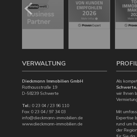
VERWALTUNG
PROFI
Dieckmann Immobilien GmbH
Als kompe
Rathausstraße 19
Schwerte
D-58239 Schwerte
wir Ihnen 
Vermietung 
Tel.:
0 23 04 / 23 96 110
Fax: 0 23 04 / 97 34 03
Mit umfas
info@dieckmann-immobilien.de
Expertise 
www.dieckmann-immobilien.de
rund um Ih
der Region
für Sie da.