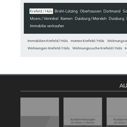
Krefeld / Hüls
Brohl-Lützing
Oberhausen
Dortmund
Sc
Moers / Vennikel
Kamen
Duisburg / Marxloh
Duisburg
Immobilie verkaufen
Immobilien Krefeld / Hüls
mieten Krefeld / Hüls
Wohnungsanz
Wohnungen Krefeld / Hüls
Wohnungssuche Krefeld / Hüls
M
AU