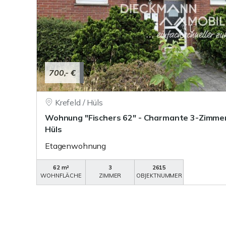
700,- €
Krefeld / Hüls
Wohnung "Fischers 62" - Charmante 3-Zimmer
Hüls
Etagenwohnung
62 m²
3
2615
WOHNFLÄCHE
ZIMMER
OBJEKTNUMMER