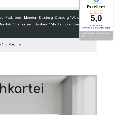
Exzellent
5,0
de
Paderborn
Menden
Duisburg
Duisburg / Walsum
Marxloh
Oberhausen
Duisburg / Alt-Hamborn
Kamen
Basierend auf
149 Google-Bewertungen
Echtheit von Bewertungen
 Brohl-Lützing