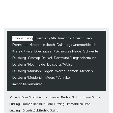
Brohl-Lützing
Duisburg / Alt-Hamborn
Oberhausen
Dortmund
Niederdreisbach
Duisburg / Untermeiderich
Krefeld / Hüls
Oberhausen / Schwarze Heide
Schwerte
Duisburg
Castrop-Rauxel
Dortmund / Lütgendortmund
Duisburg / Hochheide
Duisburg / Walsum
Duisburg / Marxloh
Hagen
Werne
Kamen
Menden
Duisburg / Meiderich
Moers / Vennikel
Immobilie verkaufen
Grundstücke Brohl-Lützing
kaufen Brohl-Lützing
Immo Brohl-
Lützing
Immobilienkauf Brohl-Lützing
Immobilien Brohl-
Lützing
Grundstück Brohl-Lützing