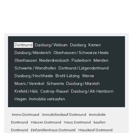
Dortmund
Duisburg / Walsum
Duisburg
Kamen
Duisburg / Meiderich
Oberhausen / Schwarze Heide
Oberhausen
Niederdreisbach
Paderborn
Menden
Schwerte / Wandhofen
Dortmund / Lütgendortmund
Duisburg / Hochheide
Brohl-Lützing
Werne
Moers / Vennikel
Schwerte
Duisburg / Marxloh
Krefeld / Hüls
Castrop-Rauxel
Duisburg / Alt-Hamborn
Hagen
Immobilie verkaufen
Immo Dortmund
Immobilienkauf Dortmund
Immobilie
Dortmund
Häuser Dortmund
Haus Dortmund
kaufen
Dortmund
Einfamilienhaus Dortmund
Hauskauf Dortmund