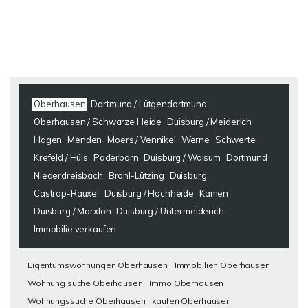
Oberhausen
Dortmund / Lütgendortmund
Oberhausen / Schwarze Heide
Duisburg / Meiderich
Hagen
Menden
Moers / Vennikel
Werne
Schwerte
Krefeld / Hüls
Paderborn
Duisburg / Walsum
Dortmund
Niederdreisbach
Brohl-Lützing
Duisburg
Castrop-Rauxel
Duisburg / Hochheide
Kamen
Duisburg / Marxloh
Duisburg / Untermeiderich
Immobilie verkaufen
Eigentumswohnungen Oberhausen
Immobilien Oberhausen
Wohnung suche Oberhausen
Immo Oberhausen
Wohnungssuche Oberhausen
kaufen Oberhausen