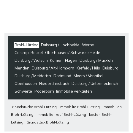
Brohl-Lützing
Duisburg / Hochheide
Werne
Castrop-Rauxel
Oberhausen / Schwarze Heide
Duisburg / Walsum
Kamen
Hagen
Duisburg / Marxloh
Menden
Duisburg / Alt-Hamborn
Krefeld / Hüls
Duisburg
Duisburg / Meiderich
Dortmund
Moers / Vennikel
Oberhausen
Niederdreisbach
Duisburg / Untermeiderich
Schwerte
Paderborn
Immobilie verkaufen
Grundstücke Brohl-Lützing
Immobilie Brohl-Lützing
Immobilien
Brohl-Lützing
Immobilienkauf Brohl-Lützing
kaufen Brohl-
Lützing
Grundstück Brohl-Lützing