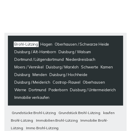
Brohl-Lützing
Hagen
Oberhausen / Schwarze Heide
Duisburg / Alt-Hamborn
Duisburg / Walsum
Dortmund / Lütgendortmund
Niederdreisbach
Moers / Vennikel
Duisburg / Marxloh
Schwerte
Kamen
Duisburg
Menden
Duisburg / Hochheide
Duisburg / Meiderich
Castrop-Rauxel
Oberhausen
Werne
Dortmund
Paderborn
Duisburg / Untermeiderich
Immobilie verkaufen
Grundstücke Brohl-Lützing
Grundstück Brohl-Lützing
kaufen
Brohl-Lützing
Immobilien Brohl-Lützing
Immobilie Brohl-
Lützing
Immo Brohl-Lützing