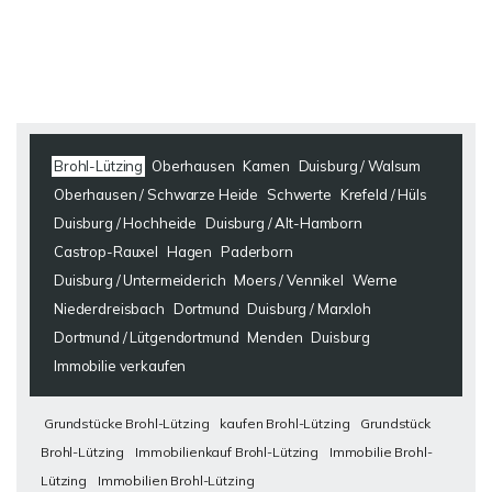
Brohl-Lützing
Oberhausen
Kamen
Duisburg / Walsum
Oberhausen / Schwarze Heide
Schwerte
Krefeld / Hüls
Duisburg / Hochheide
Duisburg / Alt-Hamborn
Castrop-Rauxel
Hagen
Paderborn
Duisburg / Untermeiderich
Moers / Vennikel
Werne
Niederdreisbach
Dortmund
Duisburg / Marxloh
Dortmund / Lütgendortmund
Menden
Duisburg
Immobilie verkaufen
Grundstücke Brohl-Lützing
kaufen Brohl-Lützing
Grundstück
Brohl-Lützing
Immobilienkauf Brohl-Lützing
Immobilie Brohl-
Lützing
Immobilien Brohl-Lützing