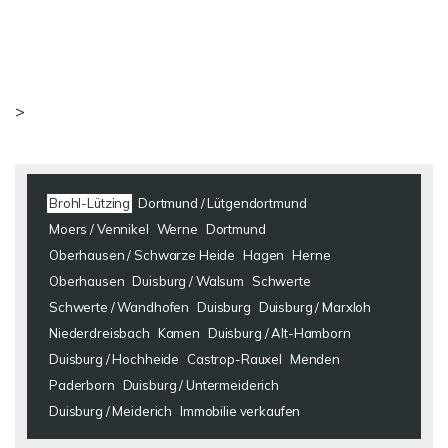
>
Brohl-Lützing
Dortmund / Lütgendortmund
Moers / Vennikel
Werne
Dortmund
Oberhausen / Schwarze Heide
Hagen
Herne
Oberhausen
Duisburg / Walsum
Schwerte
Schwerte / Wandhofen
Duisburg
Duisburg / Marxloh
Niederdreisbach
Kamen
Duisburg / Alt-Hamborn
Duisburg / Hochheide
Castrop-Rauxel
Menden
Paderborn
Duisburg / Untermeiderich
Duisburg / Meiderich
Immobilie verkaufen