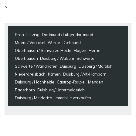
>
Brohl-Lützing
Dortmund / Lütgendortmund
Moers / Vennikel
Werne
Dortmund
Oberhausen / Schwarze Heide
Hagen
Herne
Oberhausen
Duisburg / Walsum
Schwerte
Schwerte / Wandhofen
Duisburg
Duisburg / Marxloh
Niederdreisbach
Kamen
Duisburg / Alt-Hamborn
Duisburg / Hochheide
Castrop-Rauxel
Menden
Paderborn
Duisburg / Untermeiderich
Duisburg / Meiderich
Immobilie verkaufen