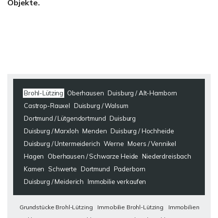
Objekte.
Brohl-Lützing
Oberhausen
Duisburg / Alt-Hamborn
Castrop-Rauxel
Duisburg / Walsum
Dortmund / Lütgendortmund
Duisburg
Duisburg / Marxloh
Menden
Duisburg / Hochheide
Duisburg / Untermeiderich
Werne
Moers / Vennikel
Hagen
Oberhausen / Schwarze Heide
Niederdreisbach
Kamen
Schwerte
Dortmund
Paderborn
Duisburg / Meiderich
Immobilie verkaufen
Grundstücke Brohl-Lützing
Immobilie Brohl-Lützing
Immobilien