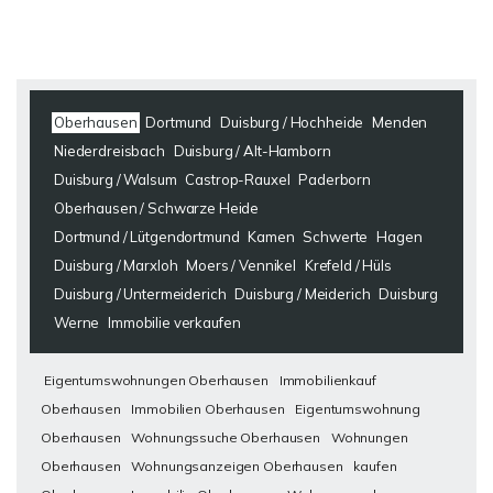
Oberhausen
Dortmund
Duisburg / Hochheide
Menden
Niederdreisbach
Duisburg / Alt-Hamborn
Duisburg / Walsum
Castrop-Rauxel
Paderborn
Oberhausen / Schwarze Heide
Dortmund / Lütgendortmund
Kamen
Schwerte
Hagen
Duisburg / Marxloh
Moers / Vennikel
Krefeld / Hüls
Duisburg / Untermeiderich
Duisburg / Meiderich
Duisburg
Werne
Immobilie verkaufen
Eigentumswohnungen Oberhausen
Immobilienkauf
Oberhausen
Immobilien Oberhausen
Eigentumswohnung
Oberhausen
Wohnungssuche Oberhausen
Wohnungen
Oberhausen
Wohnungsanzeigen Oberhausen
kaufen